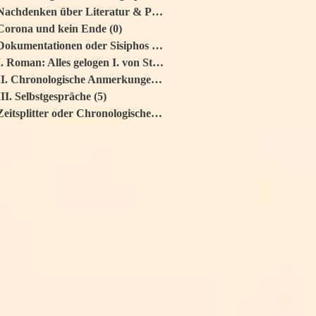
Nachdenken über Literatur & Politik
(0)
0 Beiträge
Corona und kein Ende
(0)
0 Beiträge
Dokumentationen oder Sisiphos wälzt
(0)
0 Beiträge
I. Roman: Alles gelogen I. von Stei
(17)
17 Beiträge
II. Chronologische Anmerkungen oder
(4)
4 Beiträge
III. Selbstgespräche
(5)
5 Beiträge
Zeitsplitter oder Chronologisches
(0)
0 Beiträge