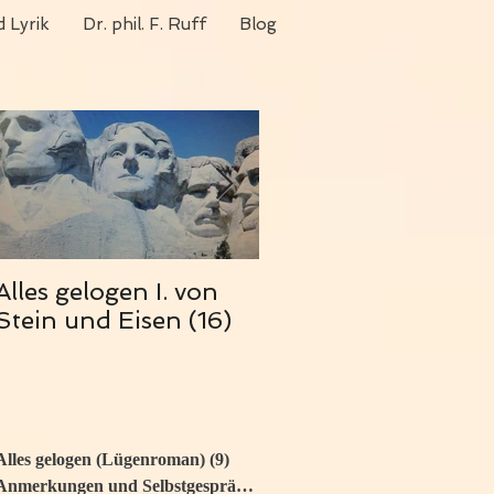
 Lyrik
Dr. phil. F. Ruff
Blog
Alles gelogen I. von
Alles gelogen (2)
Stein und Eisen (16)
Alles gelogen (Lügenroman)
(9)
9 Beiträge
Anmerkungen und Selbstgespräche
(3)
3 Beiträge