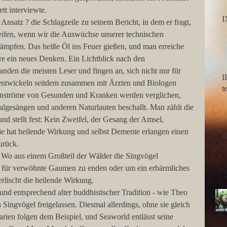
tt interviewte.
I
nsatz ? die Schlagzeile zu seinem Bericht, in dem er fragt, 
reifen, wenn wir die Auswüchse unserer technischen 
kämpfen. Das heiße Öl ins Feuer gießen, und man erreiche 
re ein neues Denken. Ein Lichtblick nach den 
den die meisten Leser und fingen an, sich nicht nur für 
I
 entwickeln seitdem zusammen mit Ärzten und Biologen 
nströme von Gesunden und Kranken werden verglichen, 
gesängen und anderen Naturlauten beschallt. Man zählt die 
nd stellt fest: Kein Zweifel, der Gesang der Amsel, 
apie hat heilende Wirkung und selbst Demente erlangen einen 
I
urück.
 Wo aus einem Großteil der Wälder die Singvögel 
e für verwöhnte Gaumen zu enden oder um ein erbärmliches 
rlischt die heilende Wirkung.
und entsprechend alter buddhistischer Tradition - wie Theo 
Singvögel freigelassen. Diesmal allerdings, ohne sie gleich 
rien folgen dem Beispiel, und Seaworld entlässt seine 