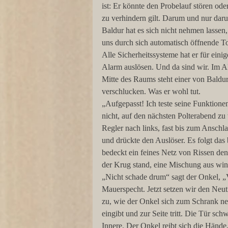
ist: Er könnte den Probelauf stören ode
zu verhindern gilt. Darum und nur daru
Baldur hat es sich nicht nehmen lassen,
uns durch sich automatisch öffnende To
Alle Sicherheitssysteme hat er für eini
Alarm auslösen. Und da sind wir. Im Al
Mitte des Raums steht einer von Baldur
verschlucken. Was er wohl tut. 
„Aufgepasst! Ich teste seine Funktion
nicht, auf den nächsten Polterabend zu 
Regler nach links, fast bis zum Anschla
und drückte den Auslöser. Es folgt das 
bedeckt ein feines Netz von Rissen de
der Krug stand, eine Mischung aus wi
„Nicht schade drum“ sagt der Onkel, „Vo
Mauerspecht. Jetzt setzen wir den Neutr
zu, wie der Onkel sich zum Schrank n
eingibt und zur Seite tritt. Die Tür sch
Innere. Der Onkel reibt sich die Hände,