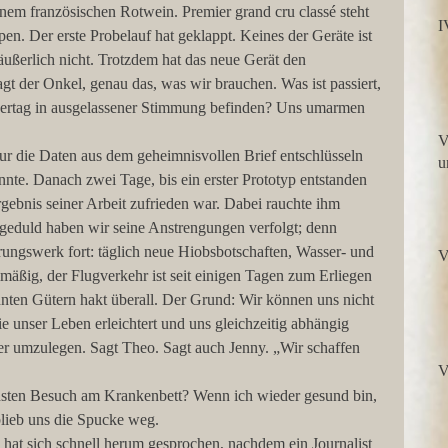
inem französischen Rotwein. Premier grand cru classé steht 
I
pen. Der erste Probelauf hat geklappt. Keines der Geräte ist 
äußerlich nicht. Trotzdem hat das neue Gerät den 
gt der Onkel, genau das, was wir brauchen. Was ist passiert, 
ertag in ausgelassener Stimmung befinden? Uns umarmen 
V.7 Sanierung v
ur die Daten aus dem geheimnisvollen Brief entschlüsseln 
u
te. Danach zwei Tage, bis ein erster Prototyp entstanden 
rgebnis seiner Arbeit zufrieden war. Dabei rauchte ihm 
ngeduld haben wir seine Anstrengungen verfolgt; denn 
örungswerk fort: täglich neue Hiobsbotschaften, Wasser- und 
äßig, der Flugverkehr ist seit einigen Tagen zum Erliegen 
en Gütern hakt überall. Der Grund: Wir können uns nicht 
e unser Leben erleichtert und uns gleichzeitig abhängig 
er umzulegen. Sagt Theo. Sagt auch Jenny. „Wir schaffen 
V
sten Besuch am Krankenbett? Wenn ich wieder gesund bin, 
lieb uns die Spucke weg.
at sich schnell herum gesprochen, nachdem ein Journalist 