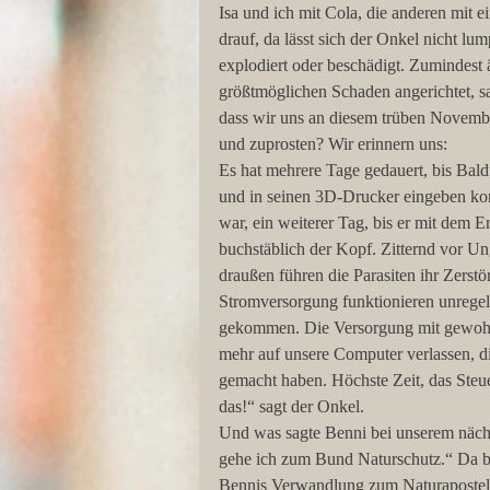
Isa und ich mit Cola, die anderen mit e
drauf, da lässt sich der Onkel nicht lum
explodiert oder beschädigt. Zumindest 
größtmöglichen Schaden angerichtet, sa
dass wir uns an diesem trüben Novemb
und zuprosten? Wir erinnern uns:
Es hat mehrere Tage gedauert, bis Bald
und in seinen 3D-Drucker eingeben konn
war, ein weiterer Tag, bis er mit dem E
buchstäblich der Kopf. Zitternd vor U
draußen führen die Parasiten ihr Zerst
Stromversorgung funktionieren unregelm
gekommen. Die Versorgung mit gewohnt
mehr auf unsere Computer verlassen, di
gemacht haben. Höchste Zeit, das Steu
das!“ sagt der Onkel.
Und was sagte Benni bei unserem näch
gehe ich zum Bund Naturschutz.“ Da b
Bennis Verwandlung zum Naturapostel h