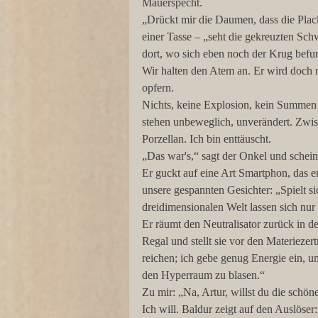
Mauerspecht.
„Drückt mir die Daumen, dass die Plack
einer Tasse – „seht die gekreuzten Schwe
dort, wo sich eben noch der Krug befun
Wir halten den Atem an. Er wird doch n
opfern.
Nichts, keine Explosion, kein Summen
stehen unbeweglich, unverändert. Zwis
Porzellan. Ich bin enttäuscht.
„Das war's,“ sagt der Onkel und scheint
Er guckt auf eine Art Smartphon, das er
unsere gespannten Gesichter: „Spielt s
dreidimensionalen Welt lassen sich nur 
Er räumt den Neutralisator zurück in d
Regal und stellt sie vor den Materieze
reichen; ich gebe genug Energie ein, 
den Hyperraum zu blasen.“
Zu mir: „Na, Artur, willst du die schö
Ich will. Baldur zeigt auf den Auslöse