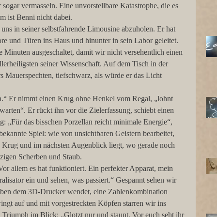
r sogar vermasseln. Eine unvorstellbare Katastrophe, die es 
m ist Benni nicht dabei.
 uns in seiner selbstfahrende Limousine abzuholen. Er hat 
re und Türen ins Haus und hinunter in sein Labor geleitet. 
ge Minuten ausgeschaltet, damit wir nicht versehentlich einen 
lerheiligsten seiner Wissenschaft. Auf dem Tisch in der 
s Mauerspechten, tiefschwarz, als würde er das Licht 
en.“ Er nimmt einen Krug ohne Henkel vom Regal, „lohnt 
warten“. Er rückt ihn vor die Zielerfassung, schiebt einen 
g: „Für das bisschen Porzellan reicht minimale Energie“, 
bekannte Spiel: wie von unsichtbaren Geistern bearbeitet, 
n Krug und im nächsten Augenblick liegt, wo gerade noch 
nzigen Scherben und Staub.
r allem es hat funktioniert. Ein perfekter Apparat, mein 
alisator ein und sehen, was passiert.“ Gespannt sehen wir 
eben dem 3D-Drucker wendet, eine Zahlenkombination 
wingt auf und mit vorgestreckten Köpfen starren wir ins 
 Triumph im Blick: „Glotzt nur und staunt. Vor euch seht ihr 