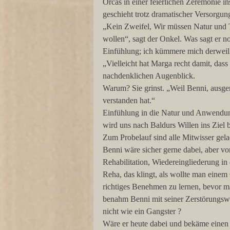
Orcas in einer feierlichen Zeremonie 
geschieht trotz dramatischer Versorgu
„Kein Zweifel, Wir müssen Natur und 
wollen“, sagt der Onkel. Was sagt er
Einfühlung; ich kümmere mich derweil
„Vielleicht hat Marga recht damit, das
nachdenklichen Augenblick.
Warum? Sie grinst. „Weil Benni, ausge
verstanden hat.“
Einfühlung in die Natur und Anwendung
wird uns nach Baldurs Willen ins Ziel 
Zum Probelauf sind alle Mitwisser gelad
Benni wäre sicher gerne dabei, aber vor
Rehabilitation, Wiedereingliederung in d
Reha, das klingt, als wollte man eine
richtiges Benehmen zu lernen, bevor ma
benahm Benni mit seiner Zerstörungswut
nicht wie ein Gangster ?
Wäre er heute dabei und bekäme einen 