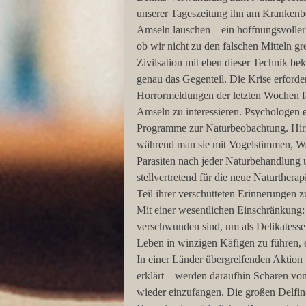
unserer Tageszeitung ihn am Krankenbe
Amseln lauschen – ein hoffnungsvoller A
ob wir nicht zu den falschen Mitteln g
Zivilsation mit eben dieser Technik be
genau das Gegenteil. Die Krise erforde
Horrormeldungen der letzten Wochen fan
Amseln zu interessieren. Psychologen
Programme zur Naturbeobachtung. Hir
während man sie mit Vogelstimmen, Wal
Parasiten nach jeder Naturbehandlung u
stellvertretend für die neue Naturther
Teil ihrer verschütteten Erinnerungen z
Mit einer wesentlichen Einschränkung:
verschwunden sind, um als Delikatess
Leben in winzigen Käfigen zu führen, e
In einer Länder übergreifenden Aktion 
erklärt – werden daraufhin Scharen von 
wieder einzufangen. Die großen Delfina