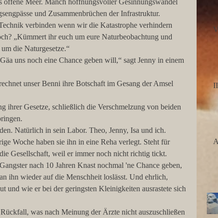
ins offene Meer. Manch hoffnungsvoller Gesinnungswandel 
ngsengpässe und Zusammenbrüchen der Infrastruktur.
Technik verbinden wenn wir die Katastrophe verhindern 
V
 noch? „Kümmert ihr euch um eure Naturbeobachtung und 
 um die Naturgesetze.“
s Gäa uns noch eine Chance geben will,“ sagt Jenny in einem 
rechnet unser Benni ihre Botschaft im Gesang der Amsel 
 ihrer Gesetze, schließlich die Verschmelzung von beiden 
bringen.
en. Natürlich in sein Labor. Theo, Jenny, Isa und ich. 
ige Woche haben sie ihn in eine Reha verlegt. Steht für 
ie Gesellschaft, weil er immer noch nicht richtig tickt. 
m Gangster nach 10 Jahren Knast nochmal 'ne Chance geben, 
n ihn wieder auf die Menschheit loslässt. Und ehrlich, 
 und wie er bei der geringsten Kleinigkeiten ausrastete sich 
Rückfall, was nach Meinung der Ärzte nicht auszuschließen 