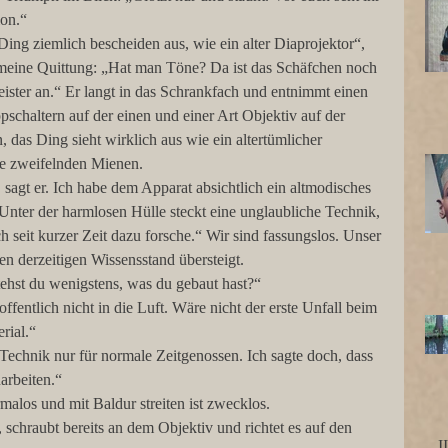
ion.“
 Ding ziemlich bescheiden aus, wie ein alter Diaprojektor“, 
meine Quittung: „Hat man Töne? Da ist das Schäfchen noch 
eister an.“ Er langt in das Schrankfach und entnimmt einen 
schaltern auf der einen und einer Art Objektiv auf der 
, das Ding sieht wirklich aus wie ein altertümlicher 
re zweifelnden Mienen.
 sagt er. Ich habe dem Apparat absichtlich ein altmodisches 
Unter der harmlosen Hülle steckt eine unglaubliche Technik, 
h seit kurzer Zeit dazu forsche.“ Wir sind fassungslos. Unser 
en derzeitigen Wissensstand übersteigt.
ehst du wenigstens, was du gebaut hast?“
fentlich nicht in die Luft. Wäre nicht der erste Unfall beim 
rial.“
 Technik nur für normale Zeitgenossen. Ich sagte doch, dass 
arbeiten.“
malos und mit Baldur streiten ist zwecklos.
 schraubt bereits an dem Objektiv und richtet es auf den 
I