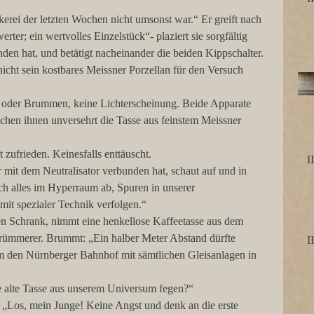
erei der letzten Wochen nicht umsonst war.“ Er greift nach 
rter; ein wertvolles Einzelstück“- plaziert sie sorgfältig 
den hat, und betätigt nacheinander die beiden Kippschalter. 
icht sein kostbares Meissner Porzellan für den Versuch 
 oder Brummen, keine Lichterscheinung. Beide Apparate 
chen ihnen unversehrt die Tasse aus feinstem Meissner 
 zufrieden. Keinesfalls enttäuscht.
I
 mit dem Neutralisator verbunden hat, schaut auf und in 
ich alles im Hyperraum ab, Spuren in unserer 
mit spezialer Technik verfolgen.“
en Schrank, nimmt eine henkellose Kaffeetasse aus dem 
rtrümmerer. Brummt: „Ein halber Meter Abstand dürfte 
um den Nürnberger Bahnhof mit sämtlichen Gleisanlagen in 
ne alte Tasse aus unserem Universum fegen?“
r: „Los, mein Junge! Keine Angst und denk an die erste 