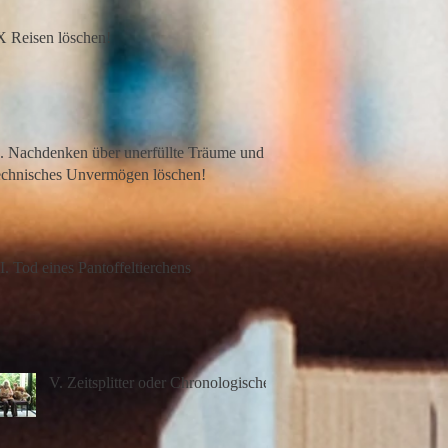
X Reisen löschen!
I. Nachdenken über unerfüllte Träume und
technisches Unvermögen löschen!
II. Tod eines Pantoffeltierchens
V. Zeitsplitter oder Chronologisches