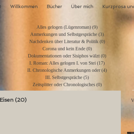
t
Willkommen
Bücher
Über mich
Kurzprosa und
Alles gelogen (Lügenroman)
(9)
9 Beiträge
Anmerkungen und Selbstgespräche
(3)
3 Beiträge
Nachdenken über Literatur & Politik
(0)
0 Beiträge
Corona und kein Ende
(0)
0 Beiträge
Dokumentationen oder Sisiphos wälzt
(0)
0 Beiträge
I. Roman: Alles gelogen I. von Stei
(17)
17 Beiträge
II. Chronologische Anmerkungen oder
(4)
4 Beiträge
III. Selbstgespräche
(5)
5 Beiträge
Zeitsplitter oder Chronologisches
(0)
0 Beiträge
 Eisen (20)
V