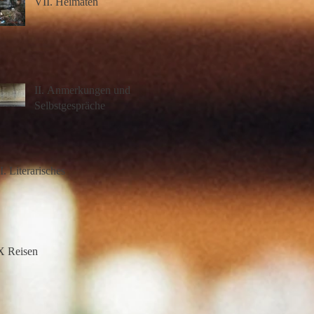
VII. Heimaten
II. Anmerkungen und
Selbstgespräche
II. Literarisches
X Reisen