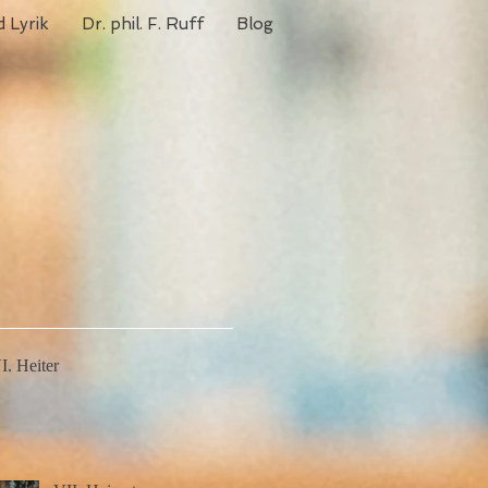
 Lyrik
Dr. phil. F. Ruff
Blog
I. Heiter