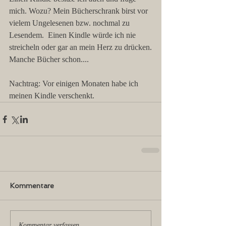
mich. Wozu? Mein Bücherschrank birst vor 
vielem Ungelesenen bzw. nochmal zu 
Lesendem.  Einen Kindle würde ich nie 
streicheln oder gar an mein Herz zu drücken.
Manche Bücher schon....
Nachtrag: Vor einigen Monaten habe ich 
meinen Kindle verschenkt.
Kommentare
Kommentar verfassen...