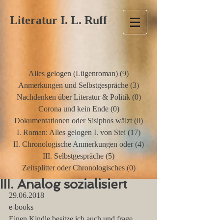
Literatur I. L. Ruff
Alles gelogen (Lügenroman)
(9)
9 Beiträge
Anmerkungen und Selbstgespräche
(3)
3 Beiträge
Nachdenken über Literatur & Politik
(0)
0 Beiträge
Corona und kein Ende
(0)
0 Beiträge
Dokumentationen oder Sisiphos wälzt
(0)
0 Beiträge
I. Roman: Alles gelogen I. von Stei
(17)
17 Beiträge
II. Chronologische Anmerkungen oder
(4)
4 Beiträge
III. Selbstgespräche
(5)
5 Beiträge
Zeitsplitter oder Chronologisches
(0)
0 Beiträge
III. Analog sozialisiert
29.06.2018
e-books
Einen Kindle besitze ich auch und frage 